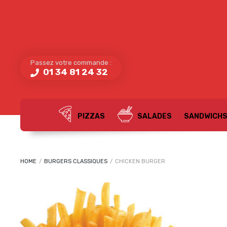
Passez votre commande :
01 34 81 24 32
PIZZAS
SALADES
SANDWICH
HOME
/
BURGERS CLASSIQUES
/
CHICKEN BURGER