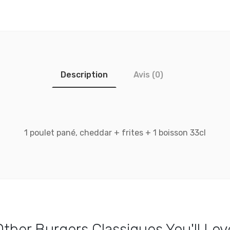
Description
Avis (0)
1 poulet pané, cheddar + frites + 1 boisson 33cl
Other
Burgers Classiques
You'll Lov