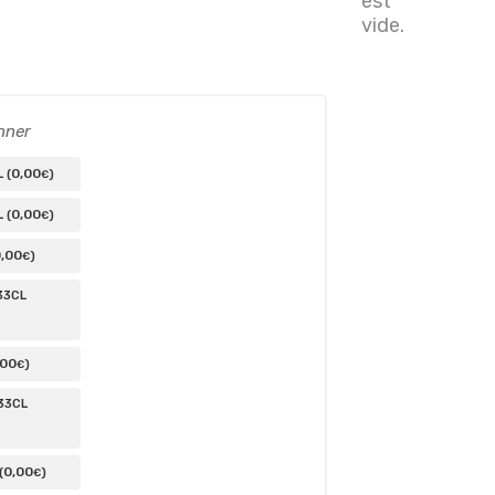
est
vide.
nner
0
,00
 (
)
€
0
,00
 (
)
€
0
,00
)
€
33CL
,00
)
€
33CL
0
,00
(
)
€