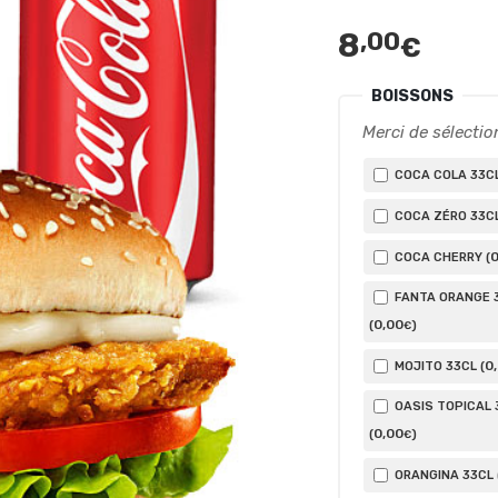
8
,00
€
BOISSONS
Merci de sélectio
COCA COLA 33CL
COCA ZÉRO 33CL
COCA CHERRY (
FANTA ORANGE 
0
,00
(
)
€
0
MOJITO 33CL (
OASIS TOPICAL 
0
,00
(
)
€
ORANGINA 33CL 