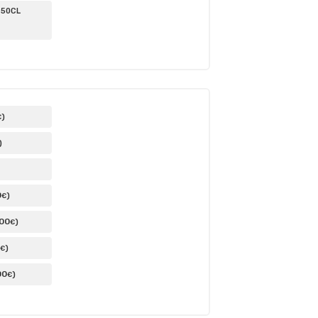
 50CL
)
€
)
0
)
€
,00
)
€
)
€
00
)
€