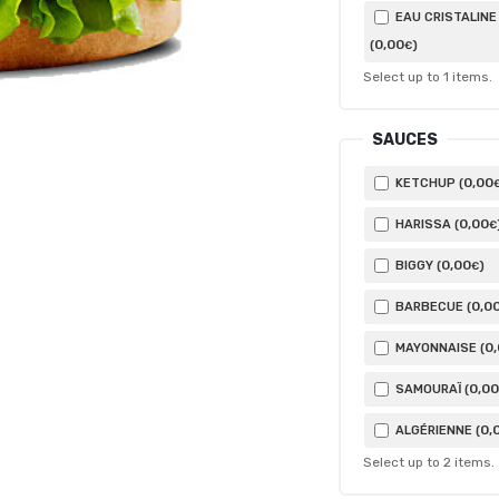
EAU CRISTALINE
0
,00
(
)
€
Select up to
1
items.
SAUCES
0
,00
KETCHUP (
0
,00
HARISSA (
€
0
,00
BIGGY (
)
€
0
,0
BARBECUE (
0
MAYONNAISE (
0
,00
SAMOURAÏ (
0
,
ALGÉRIENNE (
Select up to
2
items.