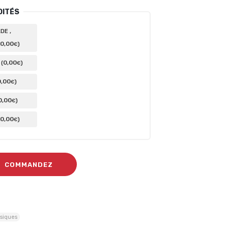
DITÉS
DE ,
0
,00
)
€
0
,00
(
)
€
0
,00
)
€
0
,00
)
€
0
,00
)
€
COMMANDEZ
siques