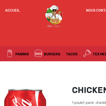
IDENTIFICATION
ACCUEIL
NOUS CONT
Mot de passe perdu ?
ADRESSE DE MESSAGERIE
*
S
PANINIS
BURGERS
TACOS
TEX ME
Un mot de passe sera envoyé vers votre adresse
de messagerie.
Vos données personnelles seront utilisées pour vous
accompagner au cours de votre visite du site web, gérer
l’accès à votre compte, et pour d’autres raisons décrites dans
CHICKE
politique de confidentialité
notre
.
S’ENREGISTRER
1 poulet pané, chedda