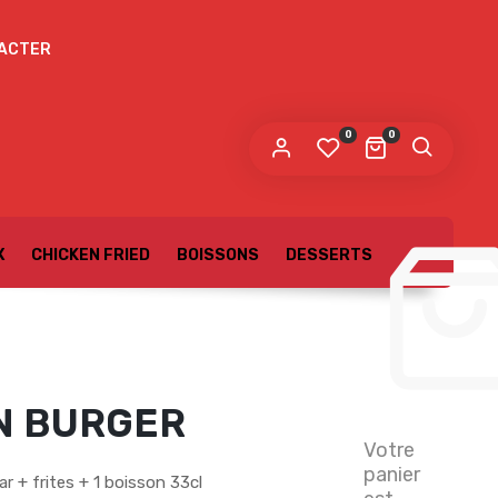
ACTER
0
0
X
CHICKEN FRIED
BOISSONS
DESSERTS
N BURGER
Votre
panier
r + frites + 1 boisson 33cl