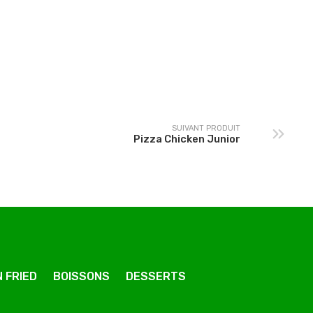
Pizza Végétarienne
Pizza Paysanne Junior
Junior
SUIVANT PRODUIT
Pizza Chicken Junior
 FRIED
BOISSONS
DESSERTS