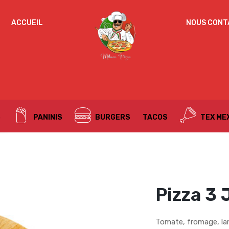
IDENTIFICATION
ACCUEIL
NOUS CONT
Mot de passe perdu ?
ADRESSE DE MESSAGERIE
*
S
PANINIS
BURGERS
TACOS
TEX ME
Un mot de passe sera envoyé vers votre adresse
de messagerie.
Vos données personnelles seront utilisées pour vous
accompagner au cours de votre visite du site web, gérer
l’accès à votre compte, et pour d’autres raisons décrites dans
Pizza 3
politique de confidentialité
notre
.
S’ENREGISTRER
Tomate, fromage, la