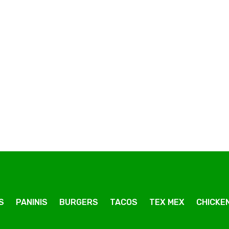
Pizza Volcano Junior
Pizza Tonarella Junior
S
PANINIS
BURGERS
TACOS
TEX MEX
CHICKEN