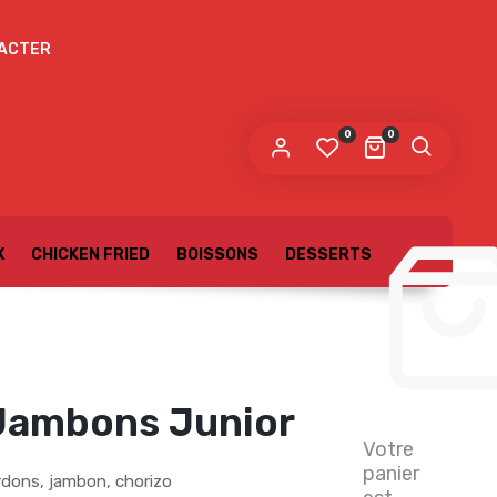
ACTER
0
0
X
CHICKEN FRIED
BOISSONS
DESSERTS
 Jambons Junior
Votre
panier
rdons, jambon, chorizo