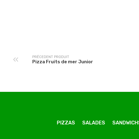
Pizza Hawaïenne
Pizza Orientale Junior
Junior
PRÉCEDENT PRODUIT
Pizza Fruits de mer Junior
PIZZAS
SALADES
SANDWICH