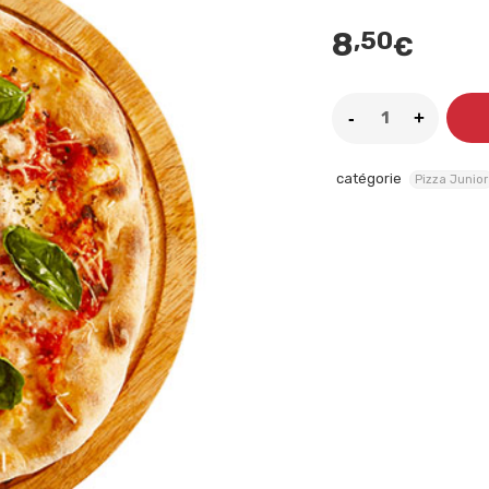
8
,50
€
catégorie
Pizza Junior