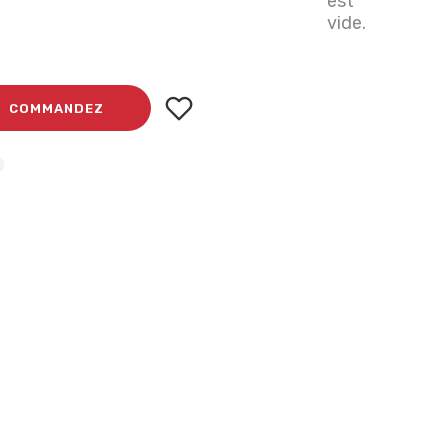
est
vide.
COMMANDEZ