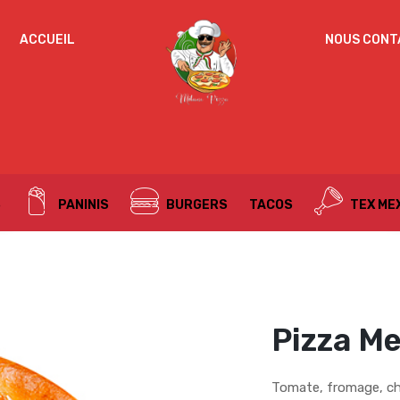
IDENTIFICATION
ACCUEIL
NOUS CONT
Mot de passe perdu ?
ADRESSE DE MESSAGERIE
*
S
PANINIS
BURGERS
TACOS
TEX ME
Un mot de passe sera envoyé vers votre adresse
de messagerie.
Vos données personnelles seront utilisées pour vous
accompagner au cours de votre visite du site web, gérer
l’accès à votre compte, et pour d’autres raisons décrites dans
Pizza Me
politique de confidentialité
notre
.
S’ENREGISTRER
Tomate, fromage, ch