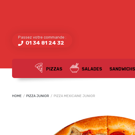
Passez votre commande :
01 34 81 24 32
PIZZAS
SALADES
SANDWICH
HOME
/
PIZZA JUNIOR
/
PIZZA MEXICAINE JUNIOR