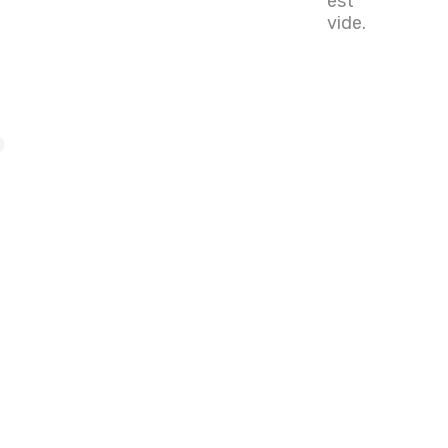
est
vide.