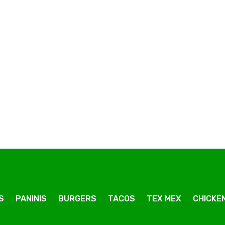
Pizza Fromagere
ior
Pizza Chicken Junior
Junior
S
PANINIS
BURGERS
TACOS
TEX MEX
CHICKEN