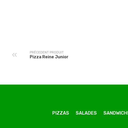
Pizza Americaine
Pizza Barbecue Jun
Junior
PRÉCEDENT PRODUIT
Pizza Reine Junior
PIZZAS
SALADES
SANDWICH