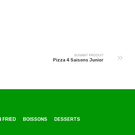
Pizza 4 Fromages
Pizza Hawaïenne
Junior
Junior
SUIVANT PRODUIT
Pizza 4 Saisons Junior
 FRIED
BOISSONS
DESSERTS