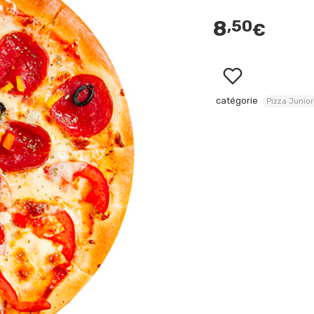
8
,50
€
catégorie
Pizza Junior