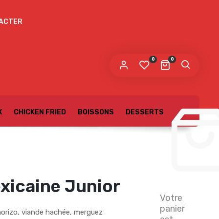
ACTER
0
0
X
CHICKEN FRIED
BOISSONS
DESSERTS
xicaine Junior
Votre
panier
orizo, viande hachée, merguez