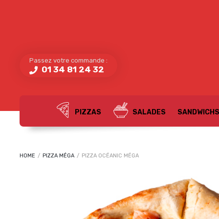
Passez votre commande :
01 34 81 24 32
PIZZAS
SALADES
SANDWICH
HOME
/
PIZZA MÉGA
/
PIZZA OCÉANIC MÉGA