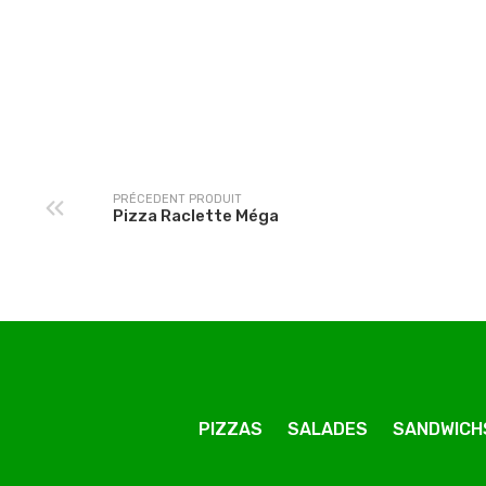
Pizza Kebab Méga
Pizza Mexicaine Mé
PRÉCEDENT PRODUIT
Pizza Raclette Méga
PIZZAS
SALADES
SANDWICH