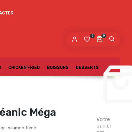
ACTER
0
0
X
CHICKEN FRIED
BOISSONS
DESSERTS
céanic Méga
Votre
panier
mage, saumon fumé