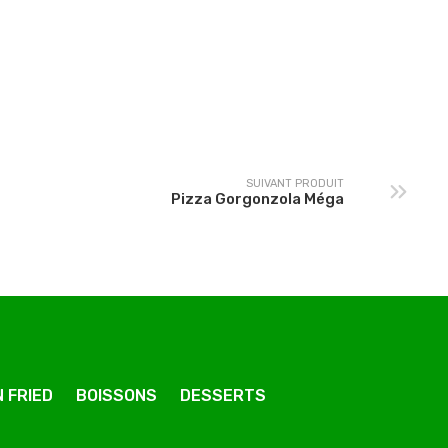
Pizza Végétarienne
Pizza Orientale Méga
Méga
SUIVANT PRODUIT
Pizza Gorgonzola Méga
 FRIED
BOISSONS
DESSERTS