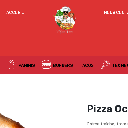
IDENTIFICATION
ACCUEIL
NOUS CONT
Mot de passe perdu ?
ADRESSE DE MESSAGERIE
*
S
PANINIS
BURGERS
TACOS
TEX ME
Un mot de passe sera envoyé vers votre adresse
de messagerie.
Vos données personnelles seront utilisées pour vous
accompagner au cours de votre visite du site web, gérer
l’accès à votre compte, et pour d’autres raisons décrites dans
Pizza O
politique de confidentialité
notre
.
S’ENREGISTRER
Crème fraîche, fro