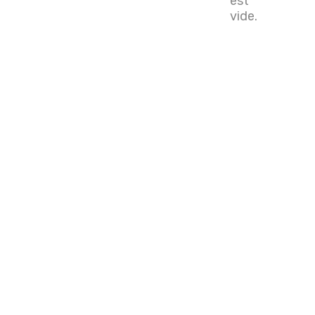
est
vide.