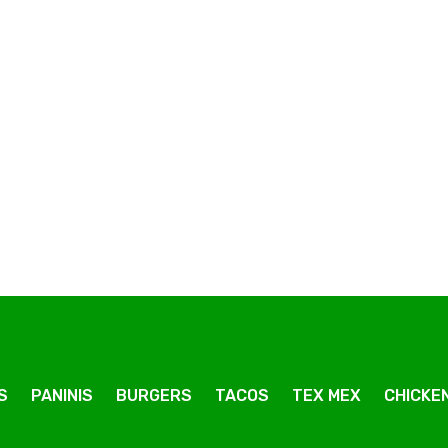
ga
Pizza Reine Méga
Pizza Chicken Méga
S
PANINIS
BURGERS
TACOS
TEX MEX
CHICKEN