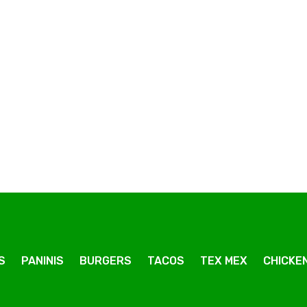
éga
Pizza Reine Méga
Pizza Orientale Méga
P
S
PANINIS
BURGERS
TACOS
TEX MEX
CHICKEN