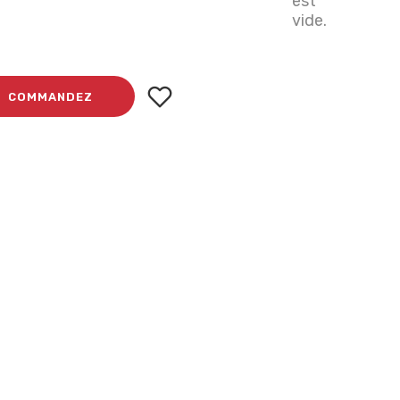
est
vide.
COMMANDEZ