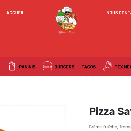
IDENTIFICATION
ACCUEIL
NOUS CONT
Mot de passe perdu ?
ADRESSE DE MESSAGERIE
*
S
PANINIS
BURGERS
TACOS
TEX ME
Un mot de passe sera envoyé vers votre adresse
de messagerie.
Vos données personnelles seront utilisées pour vous
accompagner au cours de votre visite du site web, gérer
l’accès à votre compte, et pour d’autres raisons décrites dans
Pizza S
politique de confidentialité
notre
.
S’ENREGISTRER
Crème fraîche, from