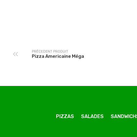
Pizza Chicken Méga
Pizza Americaine M
PRÉCEDENT PRODUIT
Pizza Americaine Méga
PIZZAS
SALADES
SANDWICH