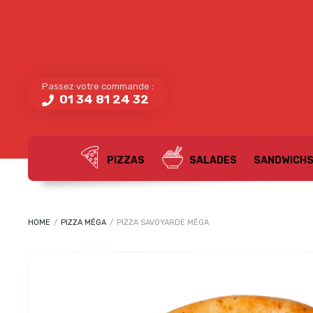
Passez votre commande :
01 34 81 24 32
PIZZAS
SALADES
SANDWICH
HOME
/
PIZZA MÉGA
/
PIZZA SAVOYARDE MÉGA