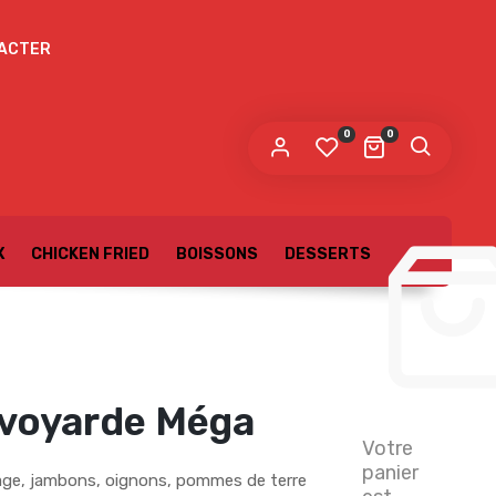
ACTER
0
0
X
CHICKEN FRIED
BOISSONS
DESSERTS
avoyarde Méga
Votre
panier
age, jambons, oignons, pommes de terre