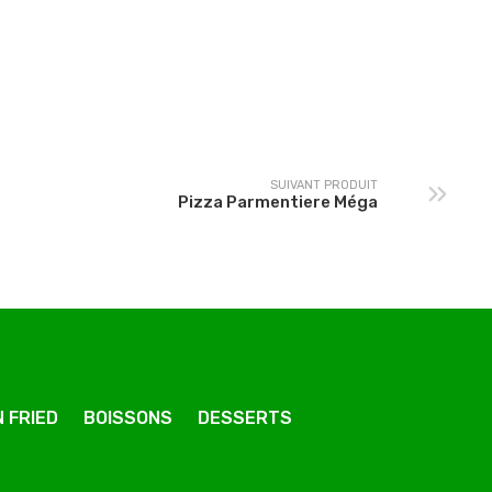
izza Pavarotti Méga
Pizza Texas Méga
SUIVANT PRODUIT
Pizza Parmentiere Méga
 FRIED
BOISSONS
DESSERTS